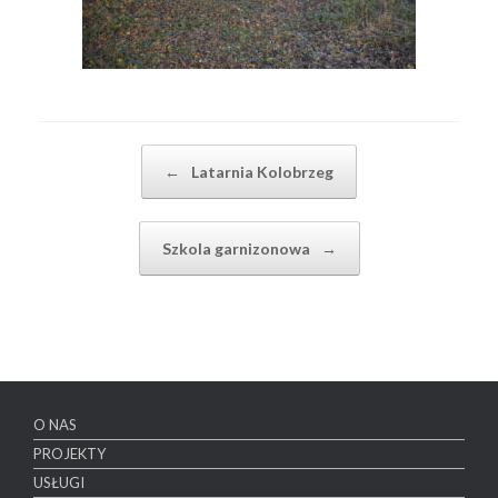
Post navigation
←
Latarnia Kolobrzeg
Szkola garnizonowa
→
O NAS
PROJEKTY
USŁUGI