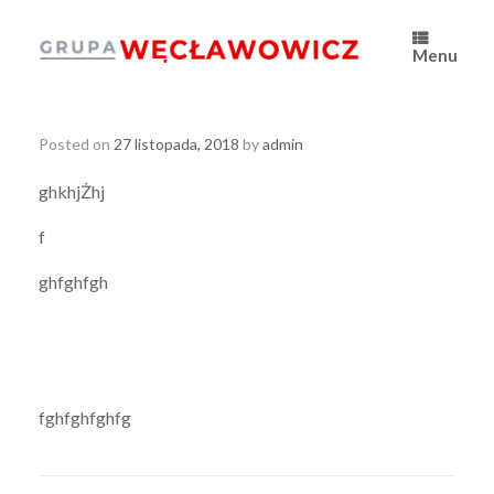
Skip
to
content
Menu
Posted on
27 listopada, 2018
by
admin
ghkhjŻhj
f
ghfghfgh
fghfghfghfg