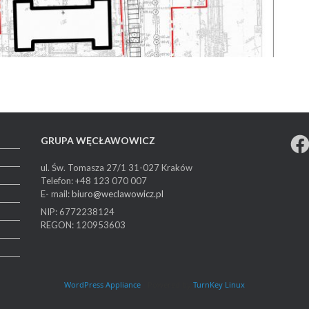
Face
GRUPA WĘCŁAWOWICZ
ul. Św. Tomasza 27/1
31-027 Kraków
Telefon: +48 123 070 007
E- mail:
biuro@weclawowicz.pl
NIP: 6772238124
REGON: 120953603
WordPress Appliance
- Powered by
TurnKey Linux