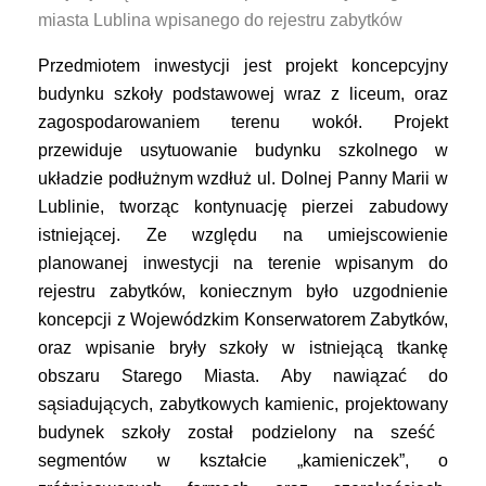
miasta Lublina wpisanego do rejestru zabytków
Przedmiotem inwestycji jest
projekt
koncepcyjny
budynku szkoły podstawowej wraz z liceum, oraz
zagospodarowaniem terenu wokół.
Projekt
przewiduje usytuowanie budynku szkolnego w
układzie podłużnym wzdłuż ul.
D
olnej
Panny Marii w
Lublinie,
tworząc kontynuacj
ę
pierzei zabudowy
istniejącej. Ze względu na umiejscowienie
planowanej inwestycji na terenie wpisanym do
rejestru zabytków, koniecznym było uzgodnienie
koncepcji z Wojewódzkim Konserwatorem Zabytków,
oraz wpisanie bryły szkoły w istniejącą tkankę
obszaru Starego Miasta.
Aby nawiązać do
sąsiadując
ych
, zabytkow
ych
kamienic
,
projektowany
budynek
szkoły
został podzielony na sześć
segmentów w kształcie
„kamieniczek”, o