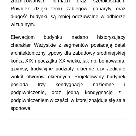
zróżnicowanych formach oraz szerokościach.
Również d
zięki temu zabiegowi gabaryty oraz
długość budynku są mniej odczuwalne w odbiorze
wizualnym.
Elewacjom budynku nadano historyzujący
charakter.
Wszystkie z segmentów posiadają
detal
architektoniczny
typow
y
dla zabudowy śródmiejskiej
końca XIX i początku XX wieku,
jak np. boniowania,
gzymsy, tradycyjne podziały okienne
czy
aedicule
wokół
otworów okiennych
.
Projektowan
y
budynek
posiada
trzy
kondygnacje naziemne
i
podpiwnicz
enie,
oraz
jedną
kondygnacj
ę
z
podpiwniczeniem w części, w której znajduje się sala
sportowa.